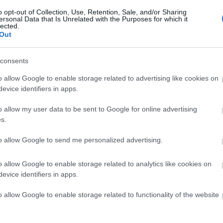
ι μπορεί να παρέχει έως και 1000 W ισχύος με εξαιρετικά συμπα
o opt-out of Collection, Use, Retention, Sale, and/or Sharing
ersonal Data that Is Unrelated with the Purposes for which it
lected.
Out
Mono
consents
o allow Google to enable storage related to advertising like cookies on
500 W
evice identifiers in apps.
o allow my user data to be sent to Google for online advertising
800 W
s.
1000 W
to allow Google to send me personalized advertising.
o allow Google to enable storage related to analytics like cookies on
evice identifiers in apps.
o allow Google to enable storage related to functionality of the website