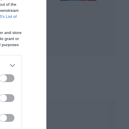
out of the
 downstream
B’s List of
er and store
to grant or
ed purposes