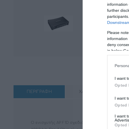
information 
further disc
participants
Downstream 
Please note
information 
deny consent
in below Go
Persona
I want t
Opted 
ΠΕΡΙΓΡΑΦΗ
ΧΑΡΑΚΤΗΡΙΣΤΙΚΑ
I want t
Opted 
I want 
Advertis
Ο ενισχυτής AP F1D σχεδιάστηκε για να υποστηρί
Opted 