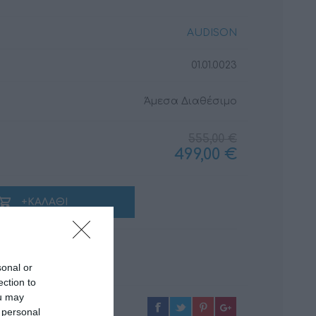
AUDISON
01.01.0023
ΚΑΛΏΔΙΑ
ΜΟΝΩΤΙΚΆ ΥΛΙΚΆ
Άμεσα Διαθέσιμο
555,00 €
499,00 €
+ΚΑΛΆΘΙ
sonal or
ection to
ou may
 personal