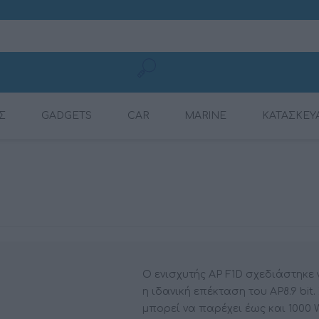
Σ
GADGETS
CAR
MARINE
ΚΑΤΑΣΚΕΥ
ΚΑΛΏΔΙΑ ΦΌΡΤΙΣΗΣ
CONNECTION
ΕΝΙΣΧΥΤΈΣ
ΕΝΙΣΧΥΤΈΣ
ΕΝΙΣΧΥΤΈΣ ΜΕ ΨΗΦ.
ΠΗΓΈΣ ΉΧΟΥ
ΡΑΔΙΌΦΩΝΑ
DYNAMAT
ΚΙΝΗΤΏΝ
ΕΠΕΞΕΡΓΑΣΤΉ (DSP)
Ο ενισχυτής AP F1D σχεδιάστηκε 
η ιδανική επέκταση του AP8.9 bit
μπορεί να παρέχει έως και 1000