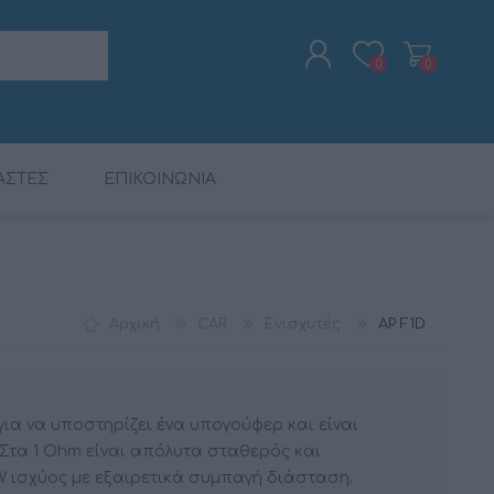
0
0
ΑΣΤΕΣ
ΕΠΙΚΟΙΝΩΝΙΑ
ΕΓΓΡΑΦΉ
ΣΎΝΔΕΣΗ
ΨΗΦ. ΕΠΕΞΕΡΓΑΣΤΈΣ
ΠΑΚΈΤΑ ΠΡΟΪΌΝΤΩΝ
ΡΑΔΙΟΡΟΛΌΓΙΑ -
CALIBER
ΨΗΦ. ΕΠΕΞΕΡΓΑΣΤΈΣ
MAC AUDIO
ΚΑΛΏΔΙΑ
ΞΥΠΝΗΤΉΡΙΑ
DSP
DSP
Αρχική
CAR
Ενισχυτές
AP F1D
για να υποστηρίζει ένα υπογούφερ και είναι
. Στα 1 Ohm είναι απόλυτα σταθερός και
 W ισχύος με εξαιρετικά συμπαγή διάσταση.