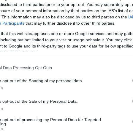
disclosed to third parties prior to your opt-out. You may separately opt-
losure of your personal information by third parties on the IAB’s list of
. This information may also be disclosed by us to third parties on the
IA
Participants
that may further disclose it to other third parties.
 that this website/app uses one or more Google services and may gath
including but not limited to your visit or usage behaviour. You may click 
 to Google and its third-party tags to use your data for below specifi
ogle consent section.
l Data Processing Opt Outs
o opt-out of the Sharing of my personal data.
In
REVIEWS
ΕΠΙΚΟΙΝΩΝΙΑ
o opt-out of the Sale of my Personal Data.
In
to opt-out of processing my Personal Data for Targeted
ing.
ζει ένα υπογούφερ και είναι η ιδανική επέκταση του
In