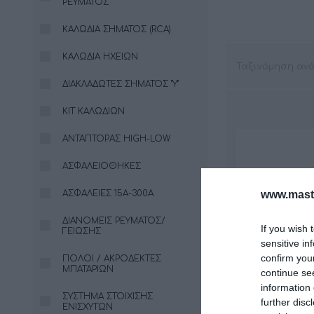
ΡΕΎΜΑΤΟΣ
ΚΑΛΏΔΙΑ ΣΉΜΑΤΟΣ (RCA)
ΚΑΛΏΔΙΑ ΗΧΕΊΩΝ
Ταξινόμηση αν
ΔΙΑΚΛΑΔΩΤΈΣ ΣΉΜΑΤΟΣ "Υ"
ΚΙΤ ΚΑΛΩΔΊΩΝ
ΑΝΤΆΠΤΟΡΑΣ HIGH-LOW
ΑΣΦΑΛΕΙΟΘΉΚΕΣ
www.maste
ΑΣΦΆΛΕΙΕΣ 15Α-300Α
ΔΙΑΝΟΜΕΊΣ ΡΕΎΜΑΤΟΣ/
If you wish 
ΓΕΊΩΣΗΣ
sensitive in
confirm you
ΠΌΛΟΙ / ΑΚΡΟΔΈΚΤΕΣ
ΜΠΑΤΑΡΙΏΝ
continue se
information 
ΣΎΣΤΗΜΑ ΣΤΟΊΧΙΣΗΣ
further disc
ΕΝΙΣΧΥΤΏΝ