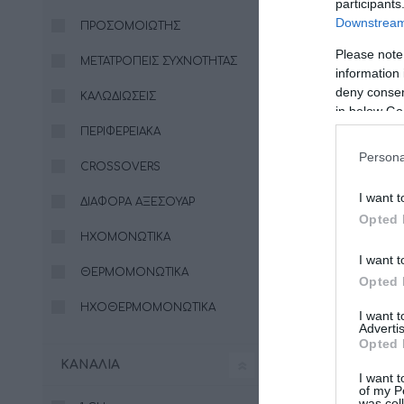
participants
Downstream 
ΠΡΟΣΟΜΟΙΩΤΉΣ
Please note
ΜΕΤΑΤΡΟΠΕΊΣ ΣΥΧΝΌΤΗΤΑΣ
information 
deny consent
ΚΑΛΩΔΙΏΣΕΙΣ
AF C4.10 bit
in below Go
ΠΕΡΙΦΕΡΕΙΑΚΆ
799
888,00 €
Persona
CROSSOVERS
I want t
ΔΙΆΦΟΡΑ ΑΞΕΣΟΥΆΡ
Opted 
ΗΧΟΜΟΝΩΤΙΚΆ
I want t
ΘΕΡΜΟΜΟΝΩΤΙΚΆ
Opted 
ΗΧΟΘΕΡΜΟΜΟΝΩΤΙΚΆ
I want 
Advertis
Opted 
ΚΑΝΆΛΙΑ
I want t
of my P
was col