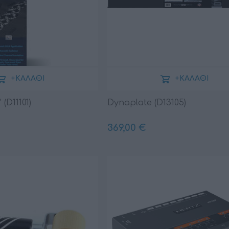
+ΚΑΛΆΘΙ
+ΚΑΛΆΘΙ
 (D11101)
Dynaplate (D13105)
369,00 €