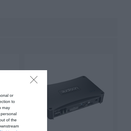
sonal or
ection to
ou may
 personal
out of the
 downstream