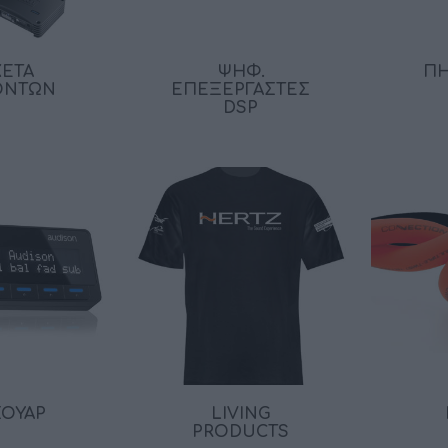
ΚΈΤΑ
ΨΗΦ.
ΠΗ
ΌΝΤΩΝ
ΕΠΕΞΕΡΓΑΣΤΈΣ
DSP
ΣΟΥΆΡ
LIVING
PRODUCTS