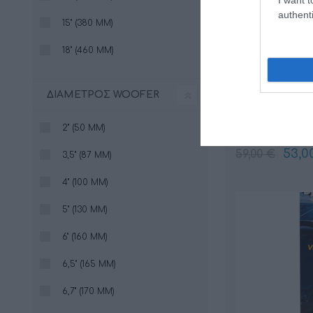
authenti
15" (380 MM)
18" (460 MM)
ΔΙΆΜΕΤΡΟΣ WOOFER
Dynagloves (
2" (50 MM)
53,0
59,00 €
3,5" (87 MM)
4" (100 MM)
5" (130 MM)
6" (160 MM)
6,5" (165 MM)
6,7" (170 MM)