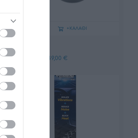
+ΚΑΛΆΘΙ
DCX 87.3
49,00 €
55,00 €