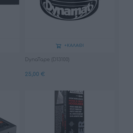
+ΚΑΛΆΘΙ
DynaTape (D13100)
25,00 €