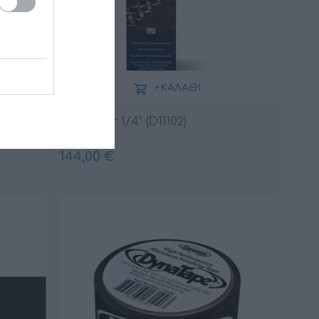
+ΚΑΛΆΘΙ
Dynaliner 1/4" (D11102)
144,00 €