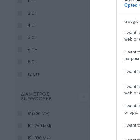
1 CH
Opted 
2 CH
Google 
4 CH
I want t
5 CH
web or d
APBX 8DS
6 CH
I want t
purpose
299
333,00 €
8 CH
I want 
12 CH
I want t
web or d
ΔΙΆΜΕΤΡΟΣ
SUBWOOFER
I want t
or app.
8" (200 MM)
I want t
10" (250 MM)
12" (300 MM)
I want t