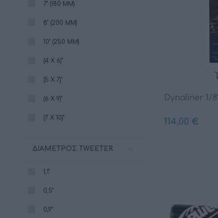
7" (180 MM)
8" (200 MM)
10" (250 MM)
(4 X 6)"
(5 X 7)"
Dynaliner 1/8"
(6 X 9)"
(7 X 10)"
114,00 €
ΔΙΆΜΕΤΡΟΣ TWEETER
1,1"
0,5"
0,9"