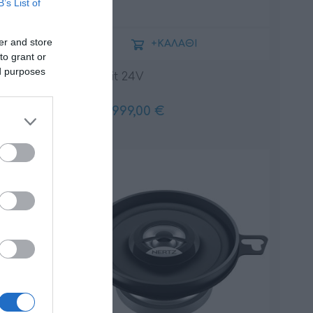
B’s List of
er and store
+ΚΑΛΆΘΙ
to grant or
ed purposes
AP F8.9 bit 24V
999,00 €
1110,00 €