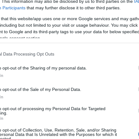
. This information may also be disclosed by us to third parties on the
IA
Participants
that may further disclose it to other third parties.
 that this website/app uses one or more Google services and may gath
+ΚΑΛΆΘΙ
+ΚΑΛΆΘΙ
including but not limited to your visit or usage behaviour. You may click 
 to Google and its third-party tags to use your data for below specifi
AF C8.14 bit
ogle consent section.
,00 €
699,00 €
777,00 €
l Data Processing Opt Outs
o opt-out of the Sharing of my personal data.
In
o opt-out of the Sale of my Personal Data.
In
to opt-out of processing my Personal Data for Targeted
ing.
In
o opt-out of Collection, Use, Retention, Sale, and/or Sharing
ersonal Data that Is Unrelated with the Purposes for which it
lected.