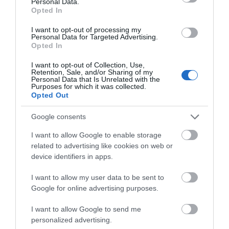
Personal Data.
Opted In
για να ανεβάζει την εμπειρία ήχου του αυτοκινήτου
σας σε πρωτοφανή ύψη. Διαθέτοντας πιστοποίηση
I want to opt-out of processing my
ήχου υψηλής ανάλυσης, αυτός ο ενισχυτής προσφέρει
Personal Data for Targeted Advertising.
Opted In
εντυπωσιακή απόκριση συχνότητας από 10 Hz έως 45
kHz, διασφαλίζοντας ότι κάθε απόχρωση της μουσικής
I want to opt-out of Collection, Use,
Retention, Sale, and/or Sharing of my
σας αναπαράγεται πιστά με πεντακάθαρη ακρίβεια.
Personal Data that Is Unrelated with the
Η αισθητική του ενισχυτή είναι τόσο εντυπωσιακή όσο
Purposes for which it was collected.
Opted Out
και η απόδοσή του. Με μία κομψή λυχνία LED
κατάστασης, συμπαγές μπλοκ ακροδεκτών και ένα
Google consents
αφαιρούμενο επάνω πάνελ που προστατεύει τα
χειριστήρια και τις συνδέσεις συμβάλλουν σε έναν
I want to allow Google to enable storage
related to advertising like cookies on web or
κομψό και εκλεπτυσμένο σχεδιασμό που
device identifiers in apps.
ενσωματώνεται άψογα σε κάθε εσωτερικό του
αυτοκινήτου.
I want to allow my user data to be sent to
Η γενική συμβατότητα είναι ένα βασικό
Google for online advertising purposes.
χαρακτηριστικό του DP 2.200, προσφέροντας τάση
τροφοδοσίας λειτουργίας που κυμαίνεται από 6,5 έως
I want to allow Google to send me
16,5 V και ευαισθησία εισόδου ηχείων από 1,6 έως 40
personalized advertising.