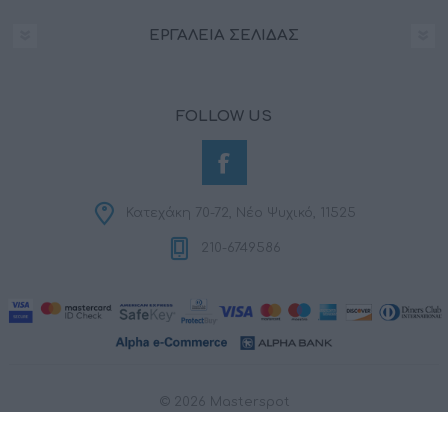
ΕΡΓΑΛΕΊΑ ΣΕΛΊΔΑΣ
FOLLOW US
Κατεχάκη 70-72, Νέο Ψυχικό, 11525
210-6749586
© 2026 Masterspot
Powered by
nopCommerce
Designed by
RDC Informatics