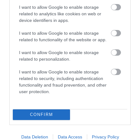
Vrms. Ο ενσωματωμένος Universal Speaker Simulator
I want to allow Google to enable storage
ενισχύει την ευελιξία, εξασφαλίζοντας βέλτιστη
related to analytics like cookies on web or
απόδοση με ένα ευρύ φάσμα πηγών ήχου.
device identifiers in apps.
I want to allow Google to enable storage
related to functionality of the website or app.
ΣΧΕΤΙΚΆ ΠΡΟΪΌΝΤΑ
I want to allow Google to enable storage
related to personalization.
I want to allow Google to enable storage
related to security, including authentication
functionality and fraud prevention, and other
user protection.
CONFIRM
Data Deletion
Data Access
Privacy Policy