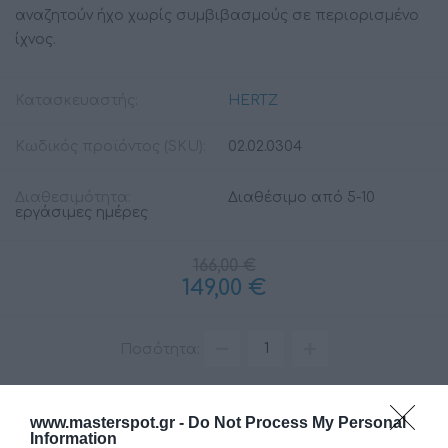
αναζητούν ήχο χωρίς συμβιβασμούς σε περιορισμένο
ίχνος.
Κατασκευαστής:
HERTZ
Κωδικός προϊόντος (SKU):
02.02.0304
Διαθεσιμότητα:
Διαθέσιμο από 5-10
εργάσιμες ημέρες
166,00 €
149,00 €
Ποσότητα:
+ΚΑΛΆΘΙ
www.masterspot.gr -
Do Not Process My Personal
Information