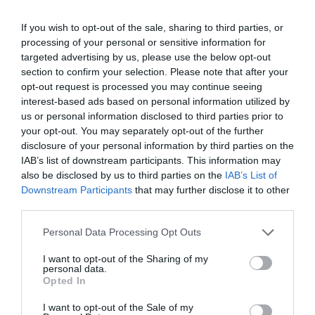
If you wish to opt-out of the sale, sharing to third parties, or
processing of your personal or sensitive information for
targeted advertising by us, please use the below opt-out
section to confirm your selection. Please note that after your
Share
opt-out request is processed you may continue seeing
interest-based ads based on personal information utilized by
us or personal information disclosed to third parties prior to
your opt-out. You may separately opt-out of the further
disclosure of your personal information by third parties on the
IAB’s list of downstream participants. This information may
also be disclosed by us to third parties on the
IAB’s List of
ΠΕΡΙΓΡΑΦΗ
Downstream Participants
that may further disclose it to other
third parties.
ΧΑΡΑΚΤΗΡΙΣΤΙΚΑ
Please note that this website/app uses one or more Google
Personal Data Processing Opt Outs
services and may gather and store information including but
ΕΠΙΚΟΙΝΩΝΙΑ
not limited to your visit or usage behaviour. You may click to
I want to opt-out of the Sharing of my
personal data.
grant or deny consent to Google and its third-party tags to
Opted In
use your data for below specified purposes in below Google
Ο ενισχυτής Hertz DIECI POWER DP 2.200 είναι μια
consent section.
I want to opt-out of the Sale of my
μονάδα παραγωγής ισχύος ήχου που έχει σχεδιαστεί