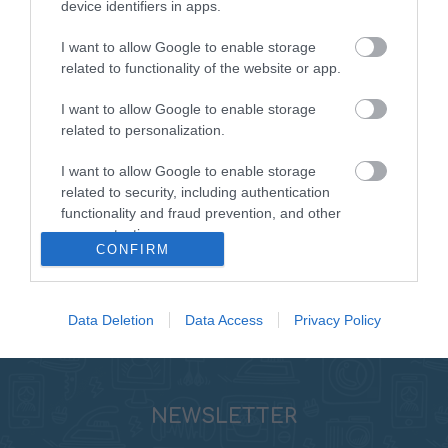
device identifiers in apps.
Res Audio για μια ομοαξονική διάταξη είναι ιδιαίτερα
I want to allow Google to enable storage
σημαντική, αντικατοπτρίζοντας τον προσεκτικό
related to functionality of the website or app.
σχεδιασμό κάθε στοιχείου από τη γρίλια μέχρι το
καλάθι. Σχεδιασμένο για διπλή ενίσχυση, αυτό το ηχείο
I want to allow Google to enable storage
μπορεί να βελτιστοποιηθεί ενεργά με ένα DSP,
related to personalization.
διατηρώντας παράλληλα την ευελιξία των ξεχωριστών
παθητικών crossovers για κάθε οδηγό. Περιλαμβάνει
I want to allow Google to enable storage
επίσης ευπροσάρμοστους συνδέσμους τύπου OEM,
related to security, including authentication
functionality and fraud prevention, and other
ενισχύοντας την ενσωμάτωση και την απόδοση σε
user protection.
οποιαδήποτε ρύθμιση οχήματος.
CONFIRM
Data Deletion
Data Access
Privacy Policy
NEWSLETTER