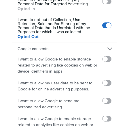
Personal Data for Targeted Advertising.
Opted In
Share
I want to opt-out of Collection, Use,
Retention, Sale, and/or Sharing of my
Personal Data that Is Unrelated with the
Purposes for which it was collected.
Opted Out
Google consents
ΠΕΡΙΓΡΑΦΗ
I want to allow Google to enable storage
related to advertising like cookies on web or
ΧΑΡΑΚΤΗΡΙΣΤΙΚΑ
device identifiers in apps.
ΕΠΙΚΟΙΝΩΝΙΑ
I want to allow my user data to be sent to
Google for online advertising purposes.
I want to allow Google to send me
Το ομοαξονικό ηχείο AVX 6.5 II είναι ένα
personalized advertising.
ξεχωριστό ηχείο της σειράς Audison VOCE II,
προσφέροντας έναν μοναδικό συνδυασμό ενός γούφερ
I want to allow Google to enable storage
6,5 ιντσών και ενός τουίτερ θόλου 1 ιντσών με
related to analytics like cookies on web or
πιστοποίηση Hi-Res. Η επίτευξη της πιστοποίησης Hi-