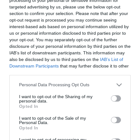
processing of your personal or sensitive information for
targeted advertising by us, please use the below opt-out
section to confirm your selection. Please note that after your
Κατασκευαστής:
AUDISON
opt-out request is processed you may continue seeing
interest-based ads based on personal information utilized by
Κωδικός προϊόντος (SKU):
01.01.0111
us or personal information disclosed to third parties prior to
your opt-out. You may separately opt-out of the further
Διαθεσιμότητα:
Άμεσα Διαθέσιμο
disclosure of your personal information by third parties on the
IAB’s list of downstream participants. This information may
also be disclosed by us to third parties on the
IAB’s List of
388,00 €
Downstream Participants
that may further disclose it to other
349,00 €
third parties.
Please note that this website/app uses one or more Google
Personal Data Processing Opt Outs
Ποσότητα:
services and may gather and store information including but
not limited to your visit or usage behaviour. You may click to
I want to opt-out of the Sharing of my
personal data.
grant or deny consent to Google and its third-party tags to
Opted In
use your data for below specified purposes in below Google
+ΚΑΛΆΘΙ
consent section.
I want to opt-out of the Sale of my
Personal Data.
Opted In
I want to opt-out of processing my