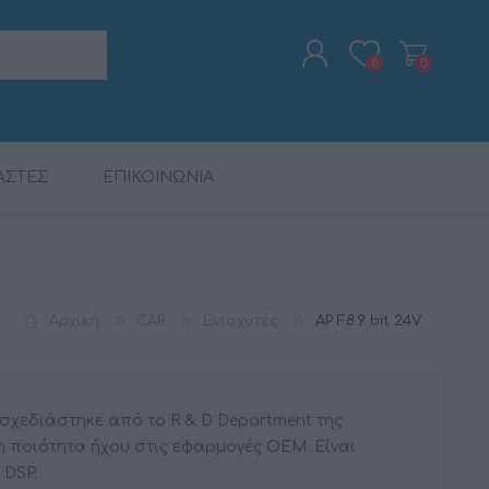
0
0
ΑΣΤΕΣ
ΕΠΙΚΟΙΝΩΝΙΑ
ΕΓΓΡΑΦΉ
ΣΎΝΔΕΣΗ
ΨΗΦ. ΕΠΕΞΕΡΓΑΣΤΈΣ
ΠΑΚΈΤΑ ΠΡΟΪΌΝΤΩΝ
ΡΑΔΙΟΡΟΛΌΓΙΑ -
CALIBER
ΨΗΦ. ΕΠΕΞΕΡΓΑΣΤΈΣ
MAC AUDIO
ΚΑΛΏΔΙΑ
ΞΥΠΝΗΤΉΡΙΑ
DSP
DSP
Αρχική
CAR
Ενισχυτές
AP F8.9 bit 24V
V σχεδιάστηκε από το R & D Department της
στη ποιότητα ήχου στις εφαρμογές OEM. Είναι
 DSP.