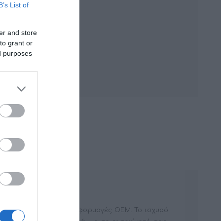
B’s List of
er and store
to grant or
ed purposes
τη ποιότητα ήχου στις εφαρμογές OEM. Το ισχυρό