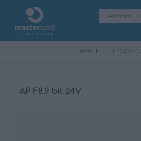
ΑΡΧΙΚΗ
ΠΡΟΣΦΟΡΕ
ΗΧΕΊΑ BLUETOOTH
AUDISON
ΗΧΕΊΑ
ΗΧΕΊΑ
SUBWOOFERS
SUBWOOFERS
ΑΞΕΣΟΥΆΡ
HERTZ
ΑΥΤΟΚΙΝΉΤΟΥ
AP F8.9 bit 24V