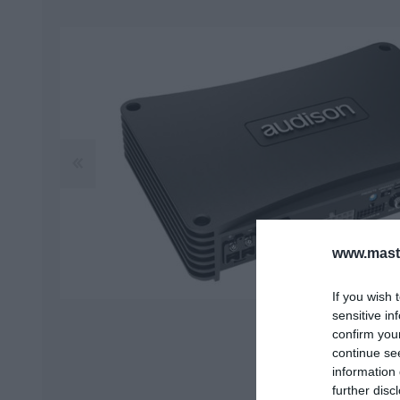
WAVTECH
PIONEER
ΜΟΝΩΤΙΚΆ ΥΛΙΚΆ
ΠΗΓΈΣ ΉΧΟΥ
ΌΘΟΝΕΣ 2 DIN
ΑΞΕΣΟΥΆΡ
www.maste
If you wish 
sensitive in
confirm you
continue se
information 
further disc