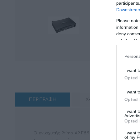
participants
Downstream 
Please note
information 
deny consent
in below Go
Persona
I want t
Opted 
I want t
Opted 
ΠΕΡΙΓΡΑΦΗ
ΧΑΡΑΚΤΗΡΙΣΤΙΚΑ
I want 
Advertis
Opted 
I want t
Ο ενισχυτής Prima AP F8.9 bit 24V σχεδιάστηκε
of my P