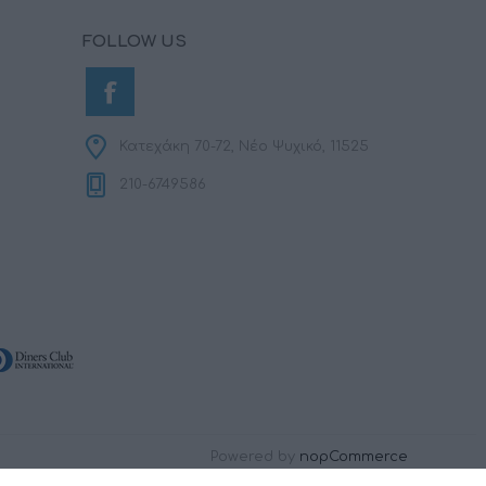
FOLLOW US
Κατεχάκη 70-72, Νέο Ψυχικό, 11525
210-6749586
Powered by
nopCommerce
Designed by
RDC Informatics