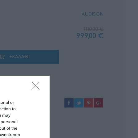
AUDISON
1110,00 €
ΚΑΛΏΔΙΑ
ΜΟΝΩΤΙΚΆ ΥΛΙΚΆ
999,00 €
+ΚΑΛΆΘΙ
sonal or
ection to
ou may
 personal
out of the
 downstream