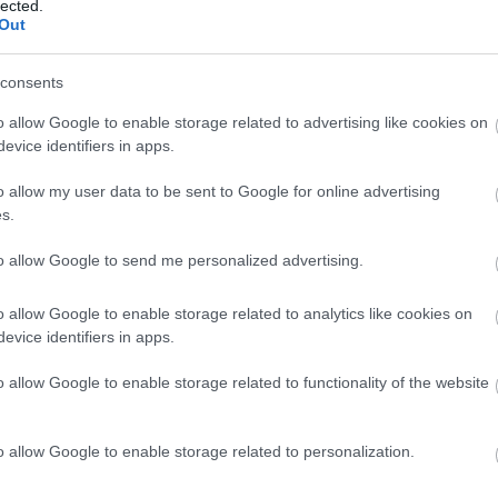
τα απόκτησης των προρυθμίσεων bit Drive, τις οποίες η ομάδα
lected.
Out
ορεί να επιτευχθεί ισχύς 8 x 85 W RMS and 4 x 260 in bridge 
consents
o allow Google to enable storage related to advertising like cookies on
evice identifiers in apps.
o allow my user data to be sent to Google for online advertising
s.
to allow Google to send me personalized advertising.
o allow Google to enable storage related to analytics like cookies on
evice identifiers in apps.
o allow Google to enable storage related to functionality of the website
o allow Google to enable storage related to personalization.