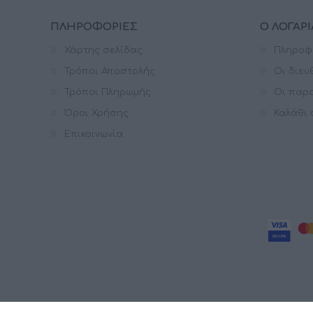
ΠΛΗΡΟΦΟΡΊΕΣ
Ο ΛΟΓΑΡ
Χάρτης σελίδας
Πληροφ
Τρόποι Αποστολής
Οι διευ
Τρόποι Πληρωμής
Οι παρα
Όροι Χρήσης
Καλάθι
Επικοινωνία
© 2026 Masterspot