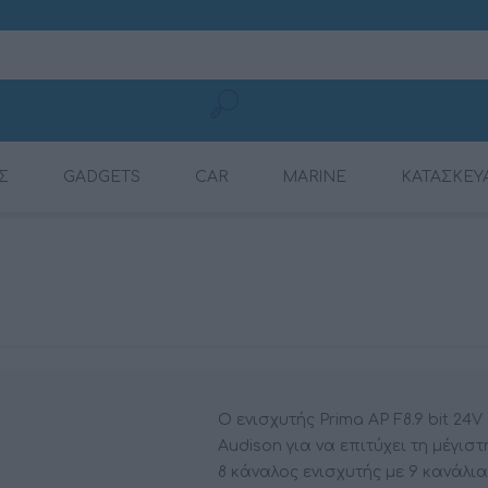
Σ
GADGETS
CAR
MARINE
ΚΑΤΑΣΚΕΥ
ΚΑΛΏΔΙΑ ΦΌΡΤΙΣΗΣ
CONNECTION
ΕΝΙΣΧΥΤΈΣ
ΕΝΙΣΧΥΤΈΣ
ΕΝΙΣΧΥΤΈΣ ΜΕ ΨΗΦ.
ΠΗΓΈΣ ΉΧΟΥ
ΡΑΔΙΌΦΩΝΑ
DYNAMAT
ΚΙΝΗΤΏΝ
ΕΠΕΞΕΡΓΑΣΤΉ (DSP)
Ο ενισχυτής Prima AP F8.9 bit 24
Audison για να επιτύχει τη μέγι
8 κάναλος ενισχυτής με 9 κανάλια