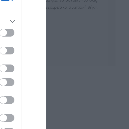
 Audison ρύθμισε ειδικά για το αυτοκίνητό σας.
mode (RMS @ 4Ω) σε μια εξαιρετικά συμπαγή θήκη.