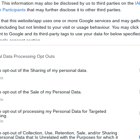
. This information may also be disclosed by us to third parties on the
IA
Participants
that may further disclose it to other third parties.
 that this website/app uses one or more Google services and may gath
including but not limited to your visit or usage behaviour. You may click 
 to Google and its third-party tags to use your data for below specifi
ogle consent section.
l Data Processing Opt Outs
o opt-out of the Sharing of my personal data.
In
o opt-out of the Sale of my Personal Data.
In
ΕΠΙΚΟΙΝΩΝΙΑ
to opt-out of processing my Personal Data for Targeted
ing.
In
o opt-out of Collection, Use, Retention, Sale, and/or Sharing
 από το R & D Department της Audison για να επιτύχει τη μέγισ
ersonal Data that Is Unrelated with the Purposes for which it