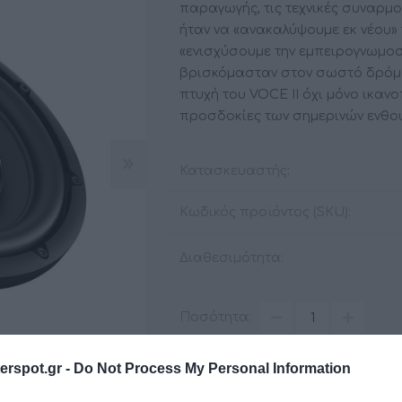
παραγωγής, τις τεχνικές συναρμ
ήταν να «ανακαλύψουμε εκ νέου»
«ενισχύσουμε την εμπειρογνωμοσ
βρισκόμασταν στον σωστό δρόμο
ΑΞΕΣΟΥΆΡ
LIVING PRODUCTS
πτυχή του VOCE II όχι μόνο ικανο
προσδοκίες των σημερινών ενθου
Κατασκευαστής:
Κωδικός προϊόντος (SKU):
Διαθεσιμότητα:
Ποσότητα:
rspot.gr -
Do Not Process My Personal Information