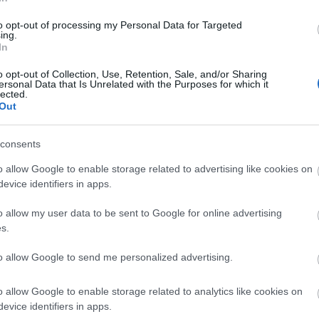
ΕΠΙΚΟΙΝΩΝΙΑ
to opt-out of processing my Personal Data for Targeted
ing.
In
μική απόδοση, το AV 10 D4 II προσφέρει ισχυρές και καθαρές χ
o opt-out of Collection, Use, Retention, Sale, and/or Sharing
ersonal Data that Is Unrelated with the Purposes for which it
lected.
Out
μεγαλύτερη ευελιξία για τη σχεδίαση συστημάτων χαμηλής σύν
σης.
consents
τσών, συγκρότημα κινητήρα βελτιστοποιημένο με FEM και καλάθ
o allow Google to enable storage related to advertising like cookies on
έρεια έχει σχεδιαστεί για να εξασφαλίζει σταθερότητα, θερμ
evice identifiers in apps.
 βελτιώνει την ακαμψία και την απόσβεση του κώνου, ενώ το εσ
o allow my user data to be sent to Google for online advertising
αδρομής.Η τεχνολογία Airflow Venting Cooling εξασφαλίζει απ
s.
απόνηση.
to allow Google to send me personalized advertising.
 συμπαγή κλειστά περιβλήματα (12–14 L / 0,4–0,5 ft³), το AV 10 
αι περιορισμένος αλλά οι ηχητικές προσδοκίες είναι υψηλές.
o allow Google to enable storage related to analytics like cookies on
evice identifiers in apps.
ofer, είναι ένα εξάρτημα κατηγορίας VOCE II, κατασκευασμένο 