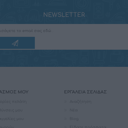
NEWSLETTER
ΙΑΣΜΌΣ ΜΟΥ
ΕΡΓΑΛΕΊΑ ΣΕΛΊΔΑΣ
ορίες πελάτη
Αναζήτηση
θύνσεις μου
Νέα
γγελίες μου
Blog
 αγορών
Είδατε πρόσφατα