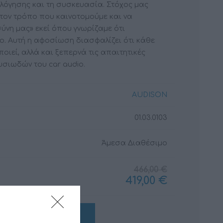
ολόγησης και τη συσκευασία. Στόχος μας
 τον τρόπο που καινοτομούμε και να
ύνη μας» εκεί όπου γνωρίζαμε ότι
. Αυτή η αφοσίωση διασφαλίζει ότι κάθε
ΚΑΛΏΔΙΑ
ΜΟΝΩΤΙΚΆ ΥΛΙΚΆ
ποιεί, αλλά και ξεπερνά τις απαιτητικές
σιωδών του car audio.
AUDISON
01.03.0103
Άμεσα Διαθέσιμο
466,00 €
419,00 €
+ΚΑΛΆΘΙ