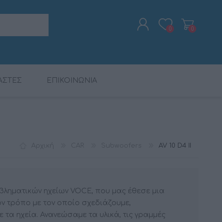
0
0
ΑΣΤΕΣ
ΕΠΙΚΟΙΝΩΝΙΑ
ΕΓΓΡΑΦΉ
ΣΎΝΔΕΣΗ
ΨΗΦ. ΕΠΕΞΕΡΓΑΣΤΈΣ
ΠΑΚΈΤΑ ΠΡΟΪΌΝΤΩΝ
ΡΑΔΙΟΡΟΛΌΓΙΑ -
CALIBER
ΨΗΦ. ΕΠΕΞΕΡΓΑΣΤΈΣ
MAC AUDIO
ΚΑΛΏΔΙΑ
ΞΥΠΝΗΤΉΡΙΑ
DSP
DSP
Αρχική
CAR
Subwoofers
AV 10 D4 II
εμβληματικών ηχείων VOCE, που μας έθεσε μια
ν τρόπο με τον οποίο σχεδιάζουμε,
τα ηχεία. Ανανεώσαμε τα υλικά, τις γραμμές