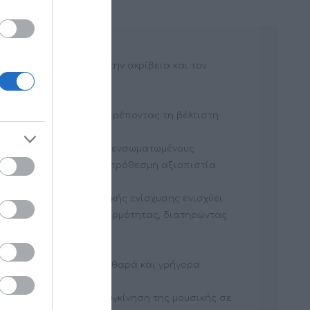
αμηλές συχνότητες με την ακρίβεια και τον
θετης αντίστασης, επιτρέποντας τη βέλτιστη
ι από χυτό αλουμίνιο με ενσωματωμένους
ική απόδοση και μακροπρόθεσμη αξιοπιστία.
ωτερικό πλαίσιο ακτινικής ενίσχυσης ενισχύει
οτελεσματική απαγωγή θερμότητας, διατηρώντας
D2 II προσφέρει βαθιά, καθαρά και γρήγορα
για να μεταφέρει τη συγκίνηση της μουσικής σε