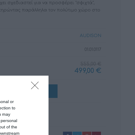
χει σχεδιαστεί για να προσφέρει "σφιχτά",
ατηρώντας παράλληλα τον πολύτιμο χώρο στο
ΚΑΛΏΔΙΑ
ΜΟΝΩΤΙΚΆ ΥΛΙΚΆ
AUDISON
01.01.0117
555,00 €
499,00 €
+ΚΑΛΆΘΙ
sonal or
ection to
ou may
 personal
out of the
 downstream