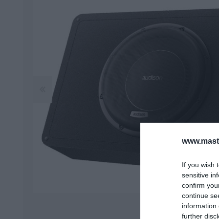
WAVTECH
PIONEER
ΜΟΝΩΤΙΚΆ ΥΛΙΚΆ
ΠΗΓΈΣ ΉΧΟΥ
ΌΘΟΝΕΣ 2 DIN
ΑΞΕΣΟΥΆΡ
www.maste
If you wish 
sensitive in
confirm you
continue se
information 
further disc