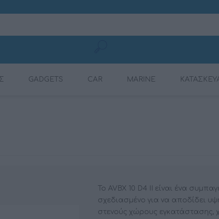
Σ
GADGETS
CAR
MARINE
ΚΑΤΑΣΚΕΥ
ΚΑΛΏΔΙΑ ΦΌΡΤΙΣΗΣ
CONNECTION
ΕΝΙΣΧΥΤΈΣ
ΕΝΙΣΧΥΤΈΣ
ΕΝΙΣΧΥΤΈΣ ΜΕ ΨΗΦ.
ΠΗΓΈΣ ΉΧΟΥ
ΡΑΔΙΌΦΩΝΑ
DYNAMAT
ΚΙΝΗΤΏΝ
ΕΠΕΞΕΡΓΑΣΤΉ (DSP)
Το AVBX 10 D4 II είναι ένα συμπα
σχεδιασμένο για να αποδίδει υψ
στενούς χώρους εγκατάστασης, 