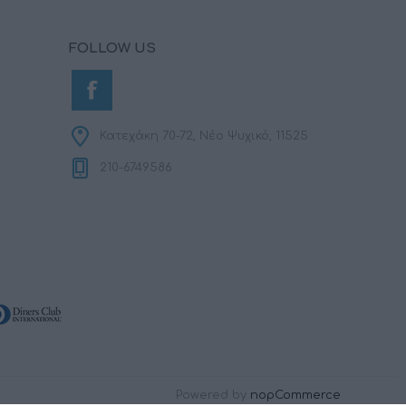
FOLLOW US
Κατεχάκη 70-72, Νέο Ψυχικό, 11525
210-6749586
Powered by
nopCommerce