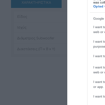
was col
ΧΑΡΑΚΤΗΡΙΣΤΙΚΑ
REVIEWS
Opted 
Είδος
Subwoofe
Google 
I want t
Ισχύς
1100 W
web or d
Διάμετρος Subwoofer
12" (300 
I want t
purpose
Διαστάσεις (Π x Β x Υ)
531 x 160
I want 
I want t
web or d
I want t
or app.
I want t