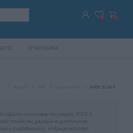
0
0
ΑΣΤΕΣ
ΕΠΙΚΟΙΝΩΝΙΑ
ΕΓΓΡΑΦΉ
ΣΎΝΔΕΣΗ
ΨΗΦ. ΕΠΕΞΕΡΓΑΣΤΈΣ
ΠΑΚΈΤΑ ΠΡΟΪΌΝΤΩΝ
ΡΑΔΙΟΡΟΛΌΓΙΑ -
CALIBER
ΨΗΦ. ΕΠΕΞΕΡΓΑΣΤΈΣ
MAC AUDIO
ΚΑΛΏΔΙΑ
ΞΥΠΝΗΤΉΡΙΑ
DSP
DSP
Αρχική
CAR
Subwoofers
AVBX 10 D4 II
γές κιβώτιο υπογούφερ της σειράς VOCE II,
ηλής ποιότητας χαμηλών συχνοτήτων σε
χωρίς συμβιβασμούς. Η εξαιρετικά ρηχή