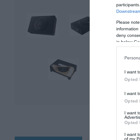
participants
Downstream 
Please note
information 
deny consent
in below Go
Persona
I want t
Opted 
I want t
Opted 
I want 
Advertis
Opted 
I want t
of my P