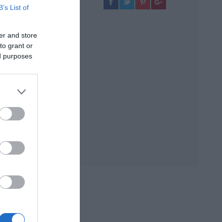
B’s List of
er and store
to grant or
ed purposes