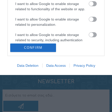
σχεδιάστηκαν με μεγάλη προσοχή για να παρέχουν
I want to allow Google to enable storage
γραμμική απόκριση συχνότητας και να εξασφαλίζουν
related to functionality of the website or app.
υψηλή αξιοπιστία. Ένας μαγνήτης νεοδυμίου,
I want to allow Google to enable storage
μεγάφωνο tweeter PEI, ενσωματωμένο crossover,
related to personalization.
περίβλημα TPU (από θερμοπλαστική πολυουρεθάνη)
και κώνος συμπιεσμένου χαρτιού παρέχουν τη βέλτιστη
I want to allow Google to enable storage
σχέση μεταξύ ευκολίας εγκατάστασης και ήχου με
related to security, including authentication
δυναμικές και συναισθηματικές επιπτώσεις.
functionality and fraud prevention, and other
CONFIRM
user protection.
Data Deletion
Data Access
Privacy Policy
NEWSLETTER