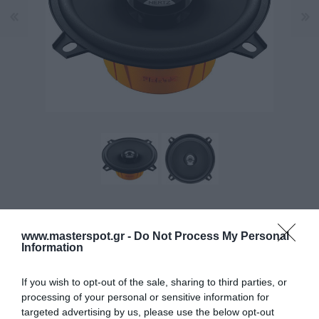
Για να ικανοποιήσει όλες τις ανάγκες εγκατάστασης,
www.masterspot.gr -
Do Not Process My Personal
χωρίς να εγκαταλείψει την ποιότητα και την απόδοση
Information
Hertz, τα ομοαξονικά ηχεία αυτοκινήτου DCX 130.3
σχεδιάστηκαν με μεγάλη προσοχή για να παρέχουν
If you wish to opt-out of the sale, sharing to third parties, or
γραμμική απόκριση συχνότητας και να εξασφαλίζουν
processing of your personal or sensitive information for
targeted advertising by us, please use the below opt-out
υψηλή αξιοπιστία.