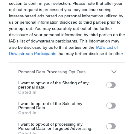
section to confirm your selection. Please note that after your
opt-out request is processed you may continue seeing
Κατασκευαστής:
HERTZ
interest-based ads based on personal information utilized by
us or personal information disclosed to third parties prior to
your opt-out. You may separately opt-out of the further
Κωδικός προϊόντος (SKU):
02.01.0003
disclosure of your personal information by third parties on the
IAB’s list of downstream participants. This information may
Διαθεσιμότητα:
Άμεσα Διαθέσιμο
also be disclosed by us to third parties on the
IAB’s List of
Downstream Participants
that may further disclose it to other
third parties.
72,00 €
65,00 €
Please note that this website/app uses one or more Google
Personal Data Processing Opt Outs
services and may gather and store information including but
not limited to your visit or usage behaviour. You may click to
I want to opt-out of the Sharing of my
Ποσότητα:
personal data.
grant or deny consent to Google and its third-party tags to
Opted In
use your data for below specified purposes in below Google
consent section.
I want to opt-out of the Sale of my
+ΚΑΛΆΘΙ
Personal Data.
Opted In
I want to opt-out of processing my
Personal Data for Targeted Advertising.
Opted In