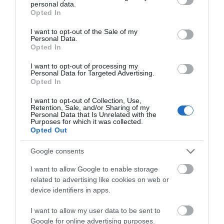
θερμότητα. Η ενσωματωμένη θερμότητα κατευθύνεται
personal data.
grant or deny consent to Google and its third-party tags to
Opted In
έπειτα προς τα ειδικά "φτερά" διαρροής κατά μήκος
use your data for below specified purposes in below Google
της πλευράς του ενισχυτή. Και οι εισόδους Pre-In και
consent section.
I want to opt-out of the Sale of my
Speaker-In διαθέτουν ένα ειδικό ισορροπημένο
Personal Data.
Opted In
κύκλωμα, εξασφαλίζοντας υψηλή απόρριψη έναντι
ηλεκτρομαγνητικών παρεμβολών για αποτελέσματα
I want to opt-out of processing my
Personal Data for Targeted Advertising.
χωρίς θόρυβο. Το τμήμα crossover των ενισχυτών HCP M
Opted In
εξασφαλίζει εξαιρετική ευελιξία: πλήρως ρυθμιζόμενο
Lo-pass, Hi-pass φίλτρα με 12 dB / Οκτ. και 24 dB / Οκτ.
I want to opt-out of Collection, Use,
Retention, Sale, and/or Sharing of my
κλίσεις σύμφωνα με το μοντέλο του ενισχυτή. Το Bass
Personal Data that Is Unrelated with the
Purposes for which it was collected.
Boost είναι επίσης διαθέσιμο για την ενίσχυση των
Opted Out
χαμηλών συχνοτήτων. Πιο συγκεκριμένα, το HCP 4MDK
είναι κατάλληλο για ένα σύστημα πέντε καναλιών με
Google consents
υπογούφερ, ένα front + sub σύστημα καναλιών δέντρων
I want to allow Google to enable storage
χρησιμοποιώντας τα εμπρός και πίσω ενσωματωμένα
related to advertising like cookies on web or
φίλτρα που περιλαμβάνουν επίσης ένα κύκλωμα
device identifiers in apps.
ενίσχυσης μπάσων και ένα υποηχητικό φίλτρο.
I want to allow my user data to be sent to
Output Power
Google for online advertising purposes.