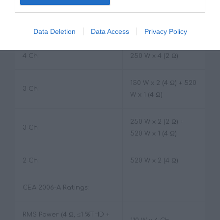
VDC, THD 10%:
4 Ch:
150 W x 4 (4 Ω)
Data Deletion
Data Access
Privacy Policy
4 Ch:
250 W x 4 (2 Ω)
150 W x 2 (4 Ω) + 520
3 Ch:
W x 1 (4 Ω)
250 W x 2 (2 Ω) +
3 Ch:
520 W x 1 (4 Ω)
2 Ch:
520 W x 2 (4 Ω)
CEA 2006-A Ratings:
RMS Power (4 Ω, ≤1 %THD +