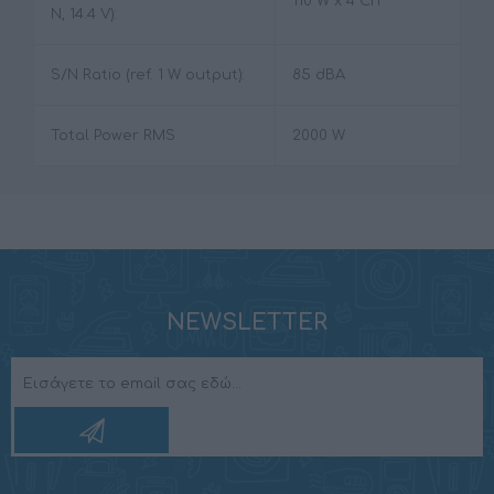
110 W x 4 Ch
N, 14.4 V):
S/N Ratio (ref. 1 W output):
85 dBA
Total Power RMS
2000 W
NEWSLETTER