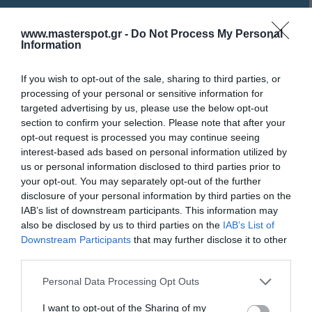
ΧΑΡΑΚΤΗΡΙΣΤΙΚΑ
www.masterspot.gr -
Do Not Process My Personal
Information
REVIEWS
If you wish to opt-out of the sale, sharing to third parties, or
processing of your personal or sensitive information for
ΕΠΙΚΟΙΝΩΝΙΑ
targeted advertising by us, please use the below opt-out
section to confirm your selection. Please note that after your
opt-out request is processed you may continue seeing
interest-based ads based on personal information utilized by
Ο θαλάσσιος ενισχυτής HCP 4MDK διαθέτει ένα
us or personal information disclosed to third parties prior to
συμπαγές σχέδιο έτοιμο να αντιμετωπίσει το ανοιχτό
your opt-out. You may separately opt-out of the further
disclosure of your personal information by third parties on the
περιβάλλον του νερού, παρέχοντας τόνους καθαρού
IAB’s list of downstream participants. This information may
δυναμικού. Ο ψύκτης HCP M έχει κατασκευαστεί από
also be disclosed by us to third parties on the
IAB’s List of
εξωθημένο αλουμίνιο, ένα υλικό ασύγκριτο για
Downstream Participants
that may further disclose it to other
ελαφρότητα, ευρωστία και διαρροή θερμότητας. Για να
third parties.
διατηρηθεί το μέγεθος στο ελάχιστο, τα τρανζίστορ
Please note that this website/app uses one or more Google
ισχύος τοποθετούνται μεταξύ του PCB και της άνω
Personal Data Processing Opt Outs
services and may gather and store information including but
πλευράς της ψύκτρας όπου συγκεντρώνεται
not limited to your visit or usage behaviour. You may click to
I want to opt-out of the Sharing of my