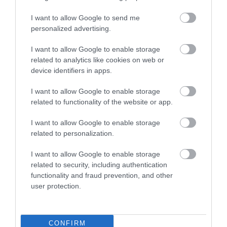
Output Power (RMS) @ 14.4
I want to allow Google to send me
VDC, THD 1%
personalized advertising.
I want to allow Google to enable storage
4 Ch:
120 W x 4 (4 Ω)
related to analytics like cookies on web or
device identifiers in apps.
4 Ch:
220 W x 4 (2 Ω)
I want to allow Google to enable storage
related to functionality of the website or app.
120 W x 2 (4 Ω) + 440
3 Ch:
W x 1 (4 Ω)
I want to allow Google to enable storage
related to personalization.
220 W x 2 (4 Ω) + 440
I want to allow Google to enable storage
3 Ch:
W x 1 (4 Ω)
related to security, including authentication
functionality and fraud prevention, and other
user protection.
2 Ch:
440 W x 2 (4 Ω)
Output Power (RMS) @ 14.4
CONFIRM