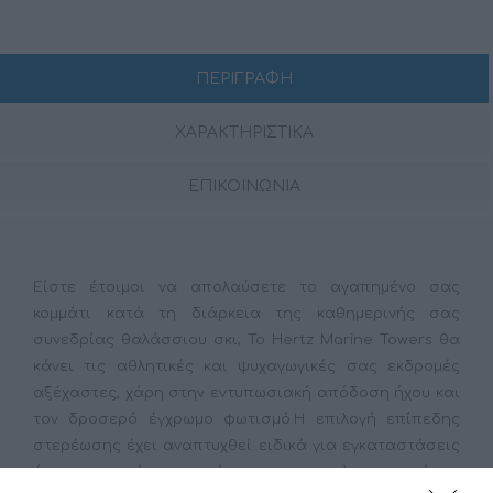
ΠΕΡΙΓΡΑΦΗ
ΧΑΡΑΚΤΗΡΙΣΤΙΚΑ
ΕΠΙΚΟΙΝΩΝΙΑ
Είστε έτοιμοι να απολαύσετε το αγαπημένο σας
κομμάτι κατά τη διάρκεια της καθημερινής σας
συνεδρίας θαλάσσιου σκι; Το Hertz Marine Towers θα
κάνει τις αθλητικές και ψυχαγωγικές σας εκδρομές
αξέχαστες, χάρη στην εντυπωσιακή απόδοση ήχου και
τον δροσερό έγχρωμο φωτισμό.Η επιλογή επίπεδης
στερέωσης έχει αναπτυχθεί ειδικά για εγκαταστάσεις
όπου απαιτείται συμπίεση για την ελαχιστοποίηση