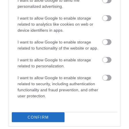
I want to allow Google to send me
personalized advertising.
HMX 6.5 LD-C
HMX 6.5 S-LD
I want to allow Google to enable storage
related to analytics like cookies on web or
269,00 €
269,00 €
299,00 €
299,00 €
device identifiers in apps.
I want to allow Google to enable storage
related to functionality of the website or app.
I want to allow Google to enable storage
related to personalization.
I want to allow Google to enable storage
related to security, including authentication
functionality and fraud prevention, and other
user protection.
HMX 8 C
HMX 8 LD-C
319,00 €
349,00 €
355,00 €
388,00 €
CONFIRM