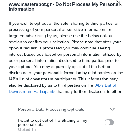
του συνολικού ύψους. Το περίβλημα και οι γρίλιες είναι
www.masterspot.gr -
Do Not Process My Personal
κατασκευασμένες από πολυμερές ASA υψηλής αντοχής
Information
και αντοχής σε υπεριώδεις ακτινοβολίες για την
καλύτερη αντοχή υπό σοβαρές περιβαλλοντικές
If you wish to opt-out of the sale, sharing to third parties, or
processing of your personal or sensitive information for
συνθήκες.Το "ρυθμιζόμενο λογότυπο" επιτρέπει την
targeted advertising by us, please use the below opt-out
τοποθέτηση πολλών πύργων χωρίς να επηρεάζεται ο
section to confirm your selection. Please note that after your
σωστός προσανατολισμός του λογότυπου Hertz. Το
opt-out request is processed you may continue seeing
μπροστινό και το πίσω λογότυπο μπορούν να
interest-based ads based on personal information utilized by
προσανατολιστούν σε 64 βήματα.
us or personal information disclosed to third parties prior to
your opt-out. You may separately opt-out of the further
disclosure of your personal information by third parties on the
IAB’s list of downstream participants. This information may
also be disclosed by us to third parties on the
IAB’s List of
Downstream Participants
that may further disclose it to other
ΣΧΕΤΙΚΆ ΠΡΟΪΌΝΤΑ
third parties.
Please note that this website/app uses one or more Google
Personal Data Processing Opt Outs
services and may gather and store information including but
not limited to your visit or usage behaviour. You may click to
I want to opt-out of the Sharing of my
personal data.
grant or deny consent to Google and its third-party tags to
Opted In