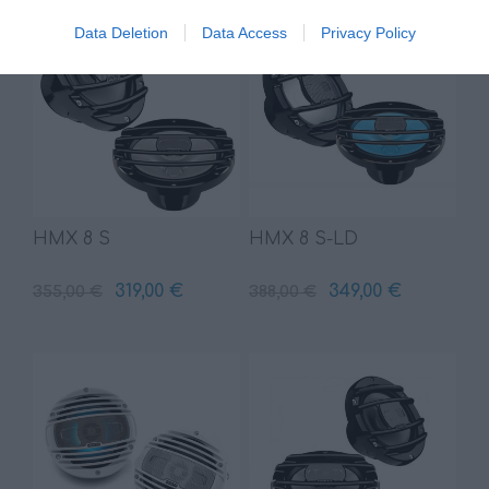
Data Deletion
Data Access
Privacy Policy
HMX 8 S
HMX 8 S-LD
319,00 €
349,00 €
355,00 €
388,00 €