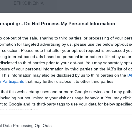
ΕΠΙΚΟΙΝΩΝΙΑ
rspot.gr -
Do Not Process My Personal Information
δόσεων HMX 6.5 S LD με δυνατότητα φωτισμού LED RGB έχ
to opt-out of the sale, sharing to third parties, or processing of your per
εξαιρετική απόδοση. Τα ηχεία HMX διαθέτουν ακουστικό φακό
formation for targeted advertising by us, please use the below opt-out s
κό πλέγμα ανοξείδωτου χάλυβα παρέχει τέλεια μεταφορά 
r selection. Please note that after your opt-out request is processed y
αι ενσωματωμένο κάτω από το tweeter, προστατεύεται απ
eing interest-based ads based on personal information utilized by us or
disclosed to third parties prior to your opt-out. You may separately opt-
υπροπυλένιο ανθεκτικό στην υπεριώδη ακτινοβολία, συν-καλου
losure of your personal information by third parties on the IAB’s list of
υμερές ανθεκτικό στη θερμοκρασία και το υπεριώδες, εξουδετε
. This information may also be disclosed by us to third parties on the
IA
όνη εξασφαλίζει ανθεκτικότητα και σταθερή απόδοση με την π
Participants
that may further disclose it to other third parties.
ομάδα, για να προσφέρει υψηλή ανόθευτη ηχητική πίεση.
 that this website/app uses one or more Google services and may gath
including but not limited to your visit or usage behaviour. You may click 
 to Google and its third-party tags to use your data for below specifi
ogle consent section.
l Data Processing Opt Outs