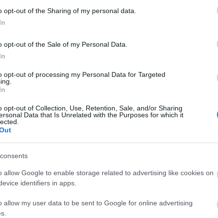
ΣΧΕΤΙΚΆ ΠΡΟΪΌΝΤΑ
o opt-out of the Sharing of my personal data.
In
o opt-out of the Sale of my Personal Data.
In
to opt-out of processing my Personal Data for Targeted
ing.
In
o opt-out of Collection, Use, Retention, Sale, and/or Sharing
ersonal Data that Is Unrelated with the Purposes for which it
lected.
Out
+ΚΑΛΆΘΙ
+ΚΑΛΆΘΙ
consents
HMX 6.5 LD
HMX 6.5 LD-C
H
o allow Google to enable storage related to advertising like cookies on
evice identifiers in apps.
269,00 €
269,00 €
299,00 €
299,00 €
2
o allow my user data to be sent to Google for online advertising
s.