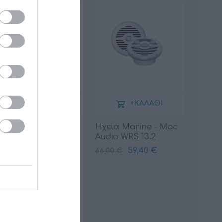
+ΚΑΛΆΘΙ
+ΚΑΛΆΘΙ
HMX 8 S-LD
Ηχεία Marine - Mac
Audio WRS 13.2
349,00 €
59,40 €
88,00 €
66,00 €