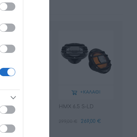
+ΚΑΛΆΘΙ
+ΚΑΛΆΘΙ
MX 6.5 S
HMX 6.5 S-LD
249,00 €
269,00 €
77,00 €
299,00 €