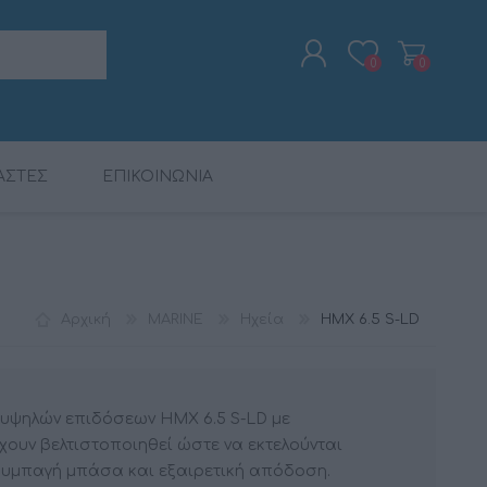
0
0
ΑΣΤΕΣ
ΕΠΙΚΟΙΝΩΝΙΑ
ΕΓΓΡΑΦΉ
ΣΎΝΔΕΣΗ
ΨΗΦ. ΕΠΕΞΕΡΓΑΣΤΈΣ
ΠΑΚΈΤΑ ΠΡΟΪΌΝΤΩΝ
ΡΑΔΙΟΡΟΛΌΓΙΑ -
CALIBER
ΨΗΦ. ΕΠΕΞΕΡΓΑΣΤΈΣ
MAC AUDIO
ΚΑΛΏΔΙΑ
ΞΥΠΝΗΤΉΡΙΑ
DSP
DSP
Αρχική
MARINE
Ηχεία
HMX 6.5 S-LD
 υψηλών επιδόσεων HMX 6.5 S-LD με
ουν βελτιστοποιηθεί ώστε να εκτελούνται
συμπαγή μπάσα και εξαιρετική απόδοση.