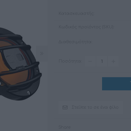
Κατασκευαστής:
Κωδικός προϊόντος (SKU):
ΑΞΕΣΟΥΆΡ
LIVING PRODUCTS
Διαθεσιμότητα:
Ποσότητα:
Share