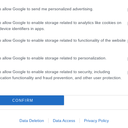
to allow Google to send me personalized advertising.
o allow Google to enable storage related to analytics like cookies on
evice identifiers in apps.
o allow Google to enable storage related to functionality of the website
o allow Google to enable storage related to personalization.
+ΚΑΛΆΘΙ
+ΚΑΛΆΘΙ
o allow Google to enable storage related to security, including
HMX 8 LD-C
HMX 8 S
cation functionality and fraud prevention, and other user protection.
349,00 €
319,00 €
388,00 €
355,00 €
3
CONFIRM
Data Deletion
Data Access
Privacy Policy