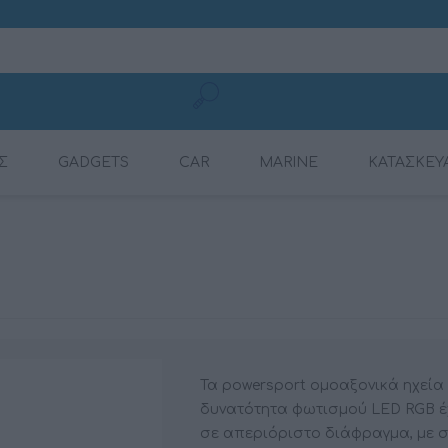
Σ
GADGETS
CAR
MARINE
ΚΑΤΑΣΚΕΥ
ΚΑΛΏΔΙΑ ΦΌΡΤΙΣΗΣ
CONNECTION
ΕΝΙΣΧΥΤΈΣ
ΕΝΙΣΧΥΤΈΣ
ΕΝΙΣΧΥΤΈΣ ΜΕ ΨΗΦ.
ΠΗΓΈΣ ΉΧΟΥ
ΡΑΔΙΌΦΩΝΑ
DYNAMAT
ΚΙΝΗΤΏΝ
ΕΠΕΞΕΡΓΑΣΤΉ (DSP)
Τα powersport ομοαξονικά ηχεία
δυνατότητα φωτισμού LED RGB έχ
σε απεριόριστο διάφραγμα, με 