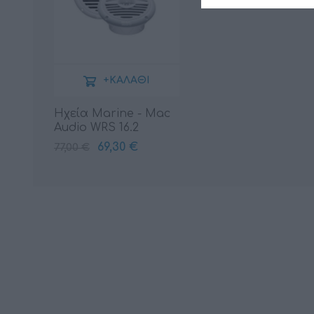
+ΚΑΛΆΘΙ
Ηχεία Marine - Mac
Audio WRS 16.2
69,30 €
77,00 €